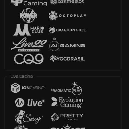
Live Casino