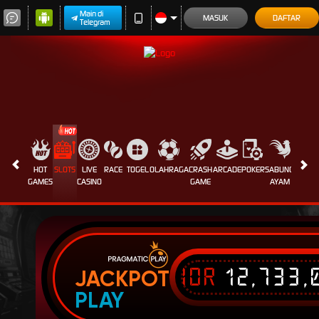
Main di
MASUK
DAFTAR
Telegram
HOT
SLOTS
LIVE
RACE
TOGEL
OLAHRAGA
CRASH
ARCADE
POKER
SABUNG
PROMO
GAMES
CASINO
GAME
AYAM
IDR
12,733,
JACKPOT
PLAY