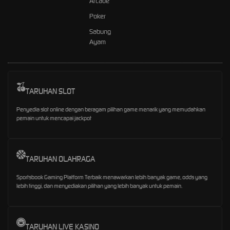
Arcade
Poker
Sabung
Ayam
TARUHAN SLOT
Penyedia slot online dengan beragam pilihan game menarik yang memudahkan
pemain untuk mencapai jackpot
TARUHAN OLAHRAGA
Sportsbook Gaming Platform Terbaik menawarkan lebih banyak game, odds yang
lebih tinggi, dan menyediakan pilihan yang lebih banyak untuk pemain.
TARUHAN LIVE KASINO