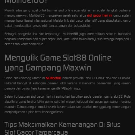
Memilih situs yang tepat untuk bermain slot online agar lebih aman adalah langkah pertama
menuju maxwin. Multibet88 merupakan salah satu situs
slot gacor hari ini
yang sudah
mengantongi lisensi internasional. Melalui link slot gacor alternatif yang disediakan, kamu
bakal mendapatkan akses lebih lancar, aman, dan bebas blokir.
Sebagai penyedia link slot terpercaya, Multibet88 juga memastikan seluruh transaksi
berjalan transparan dan super cepat. Jadi, kamu bisa fokus menyusun strategi tanpa perlu
cemas soal keamanan akun.
Mengulik Game Slot88 Online
yang Gampang Maxwin
Salah satu bintang utama di
Multibet88
adalah provider slot88. Game dari slot88 online
terkenal banget di kalangan pemain lokal karena mekanisme oemainan yang ramah
pemula dan persentase kemenangan (RTP) lebih tinggi.
Selain itu bocoran slot gacor hari ini sering kali berpihak pada deretan game slot88. Pola
algoritma yang teratur bikin game satu ini masuk kategori slot gacor gampang menang
maxwin. Cukup dengan modal receh, kesempatan kamu untuk menggulung kemenangan
menjadi jutaan rupiah terbuka sangat lebar.
Tips Maksimalkan Kemenangan Di Situs
Slot Gacor Terpercaya