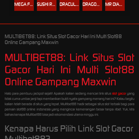
MEGA FORTUNE OX
SUSHI RUSH
DRACULA’S CASTLE BANQUET
DRAGON FORTUNE
MR DIAMOND DELUXE
MULTIBET88: Link Situs Slot Gacor Hari Ini Multi Slot88
Online Gampang Maxwin
MULTIBET88: Link Situs Slot
Gacor Hari Ini Multi Slot88
Online Gampang Maxwin
Halo para pemburu jackpot sejati! Apakah kalian sedang mencari link situs
slot gacor
yang
tidak cuma umbar janji tapi memberikan bukti nyata gampang menang hari ini? Kalau begitu
kalian telah berada di situs yang tepat, Multibet88 hadir sebagai situs slot terbaik bagi para
pemain slot88 online indonesia yang mengincar kemenangan besar tanpa ribet. Yuk, kita
bahas kenapa Multibet88 bisa jadi rekomendasi utama minggu ini.
Kenapa Harus Pilih Link Slot Gacor
Multibet88?