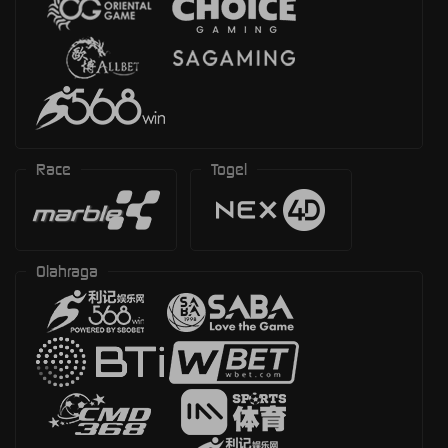
Race
Togel
Olahraga