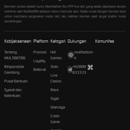
Bermain cerdas adalah kunci. Manfaatkan fitur RTP live slot yang selalu diperbarui secara
real-time oleh Multibet88 sebelum kamu memutar spin. Selalu mulai dengan taruhan kecil
untuk membaca pergerakan mesin slot, lalu naikkan taruhan saat sinyal scatter mulai
berdatangan.
Kebijaksanaan
Platform
Kategori
Dukungan
Komunitas
Tentang
Promosi
Hot
multibetzon
MULTIBET88
Games
e
Loyalty
Responsible
Slots
+62888
Referral
Gambling
833333
Live
Pusat Bantuan
Casino
Syarat dan
Race
Ketentuan
Togel
Olahraga
Crash
Game