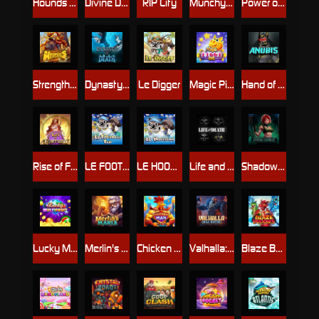
Hounds Of Hell
Divine Drop
RIP City
Munchy Milo
Power of 10
Strength Of Hercules
Dynasty of Death
Le Digger
Magic Piggy OG
Hand of Anubis
Rise of Fortuna
LE FOOTBALL FAN
LE HOOLIGAN
Life and Death
Shadow Treasure
Lucky Multifruit
Merlin's Mania
Chicken Man
Valhalla: Wild Winter
Blaze Buddies