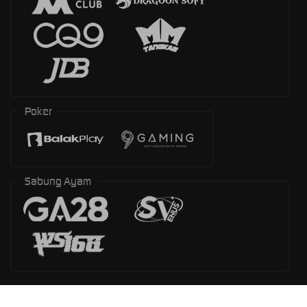
Poker
Sabung Ayam