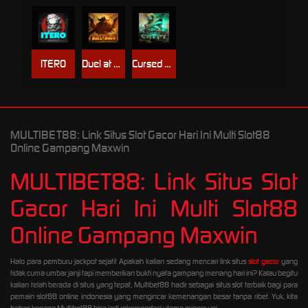
ITERO
Duel at Dawn
Cursed Crypt
MULTIBET88: Link Situs Slot Gacor Hari Ini Multi Slot88
Online Gampang Maxwin
MULTIBET88: Link Situs Slot
Gacor Hari Ini Multi Slot88
Online Gampang Maxwin
Halo para pemburu jackpot sejati! Apakah kalian sedang mencari link situs
slot gacor
yang
tidak cuma umbar janji tapi memberikan bukti nyata gampang menang hari ini? Kalau begitu
kalian telah berada di situs yang tepat, Multibet88 hadir sebagai situs slot terbaik bagi para
pemain slot88 online indonesia yang mengincar kemenangan besar tanpa ribet. Yuk, kita