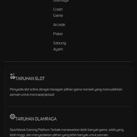
Olahraga
Crash
Game
Arcade
Poker
Sabung
Ayam
TARUHAN SLOT
Penyedia slot online dengan beragam pilihan game menarik yang memudahkan
pemain untuk mencapai jackpot
TARUHAN OLAHRAGA
Sportsbook Gaming Platform Terbaik menawarkan lebih banyak game, odds yang
lebih tinggi, dan menyediakan pilihan yang lebih banyak untuk pemain.