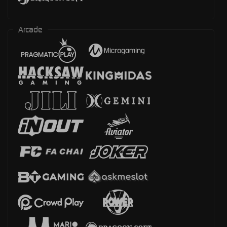
Arcade