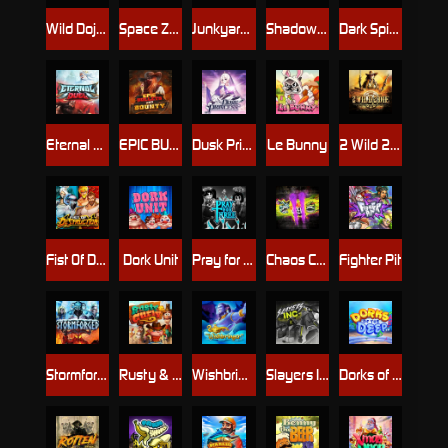
Wild Dojo Strike
Space Zoo
Junkyard Kings
Shadow Strike
Dark Spiral
Eternal Duel
EPIC BULLETS & BOUNTY
Dusk Princess
Le Bunny
2 Wild 2 Die
Fist Of Destruction
Dork Unit
Pray for Three
Chaos Crew 2
Fighter Pit
Stormforged
Rusty & Curly
Wishbringer
Slayers Inc
Dorks of The Deep